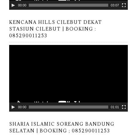
y
00:00
03:07
e
r
KENCANA HILLS CILEBUT DEKAT
STASIUN CILEBUT | BOOKING :
085290011253
V
i
d
e
o
P
l
a
y
00:00
01:01
e
r
SHARIA ISLAMIC SOREANG BANDUNG
SELATAN | BOOKING ; 085290011253