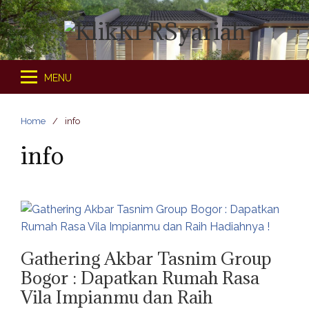
S
k
i
p
t
MENU
o
c
Home
info
o
n
info
t
e
n
t
Gathering Akbar Tasnim Group
Bogor : Dapatkan Rumah Rasa
Vila Impianmu dan Raih