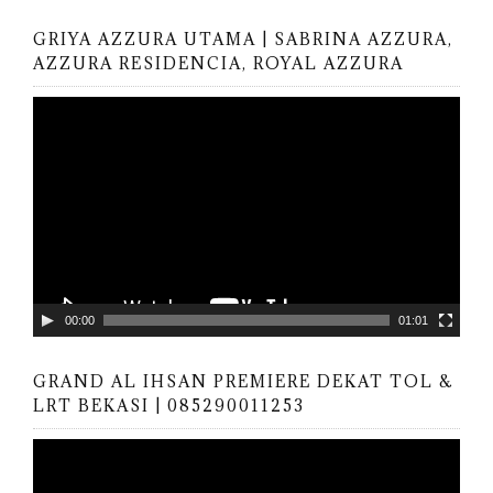
GRIYA AZZURA UTAMA | SABRINA AZZURA,
AZZURA RESIDENCIA, ROYAL AZZURA
V
i
d
e
o
P
l
a
y
00:00
01:01
e
r
GRAND AL IHSAN PREMIERE DEKAT TOL &
LRT BEKASI | 085290011253
V
i