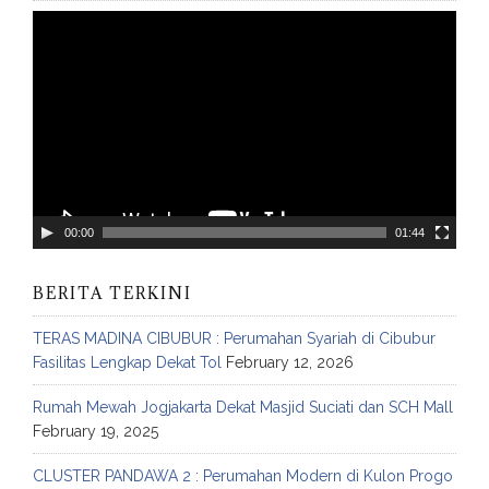
V
i
d
e
o
P
l
a
y
00:00
01:44
e
r
BERITA TERKINI
TERAS MADINA CIBUBUR : Perumahan Syariah di Cibubur
Fasilitas Lengkap Dekat Tol
February 12, 2026
Rumah Mewah Jogjakarta Dekat Masjid Suciati dan SCH Mall
February 19, 2025
CLUSTER PANDAWA 2 : Perumahan Modern di Kulon Progo