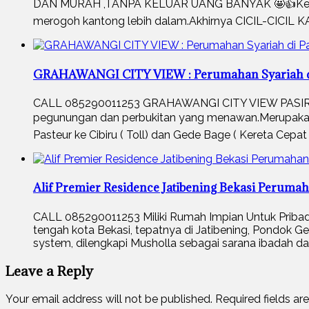
DAN MURAH ,TANPA KELUAR UANG BANYAK 🤩👍Keingina
merogoh kantong lebih dalam.Akhirnya CICIL-CIC
GRAHAWANGI CITY VIEW : Perumahan Syariah di 
CALL 085290011253 GRAHAWANGI CITY VIEW PASIR JA
pegunungan dan perbukitan yang menawan.Merupakan 
Pasteur ke Cibiru ( Toll) dan Gede Bage ( Kereta Cepat 
Alif Premier Residence Jatibening Bekasi Perumah
CALL 085290011253 Miliki Rumah Impian Untuk Pri
tengah kota Bekasi, tepatnya di Jatibening, Pondok Ge
system, dilengkapi Musholla sebagai sarana ibadah d
Leave a Reply
Your email address will not be published.
Required fields a