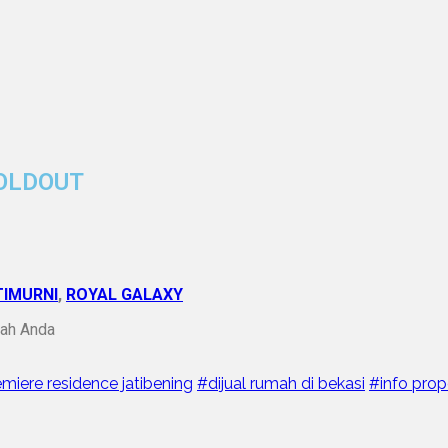
SOLDOUT
TIMURNI
,
ROYAL GALAXY
iah Anda
emiere residence jatibening
#dijual rumah di bekasi
#info prop