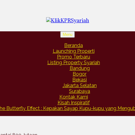
Menu
Beranda
Launching Properti
Promo Terbaru
Listing Property Syariah
Bandung
Bogor
Bekasi
Jakarta Selatan
Surabaya
Kontak Kami
Kisah Inspiratif
he Butterfly Effect : Kepakan Sayap Kupu-kupu yang Meng