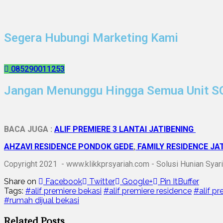
Segera Hubungi Marketing Kami
085290011253
Jangan Menunggu Hingga Semua Unit 
BACA JUGA :
ALIF PREMIERE 3 LANTAI JATIBENING
AHZAVI RESIDENCE PONDOK GEDE
,
FAMILY RESIDENCE JA
Copyright 2021 - www.klikkprsyariah.com - Solusi Hunian Syar
Share on
Facebook
Twitter
Google+
Pin It
Buffer
Tags:
#alif premiere bekasi
#alif premiere residence
#alif pr
#rumah dijual bekasi
Related Posts