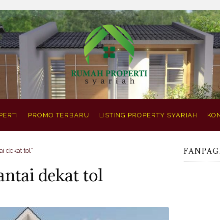
PERTI
PROMO TERBARU
LISTING PROPERTY SYARIAH
KON
FANPAG
i dekat tol”
ntai dekat tol