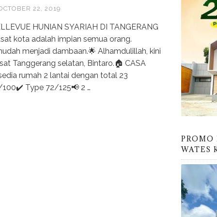
OCTOBER 22, 2019
ELLEVUE HUNIAN SYARIAH DI TANGERANG
sat kota adalah impian semua orang.
udah menjadi dambaan.🌟 Alhamdulillah, kini
pusat Tanggerang selatan, Bintaro.🏠 CASA
ia rumah 2 lantai dengan total 23
/100✔️ Type 72/125📢 2 …
PROMO 
WATES 