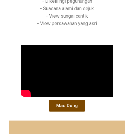
- Dikelilingi pegunungan
- Suasana alami dan sejuk
- View sungai cantik
- View persawahan yang asri
Mau Dong