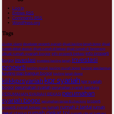
Log in
Entries
RSS
Comments
RSS
WordPress.org
Tags
cluster islami
developer properti syariah
dijual kavling tanah bogor
dijual
rumah dekat stasiun
dijual rumah di bekasi
dijual rumah di Tangerang
info properti
dijual rumah syariah bogor
info properti bekasi
investasi
investasi
bogor
investasi kavling tanah
properti
kavling murah
kavling murah bogor
kavling siap bangun
kavling siap bangun bogor
kavling tanah Bogor
kpr syariah
klikkprsyariah
kpr syariah
bogor
perumahan syariah
perumahan syariah bandung
perumahan
PERUMAHAN SYARIAH BEKASI
syariah bogor
properti
perumahan tanpa BI checking
rumah 2 lantai
rumah
rumah
properti syariah bekasi
riba
rumah dekat tol
dekat stasiun
rumah dijual bekasi