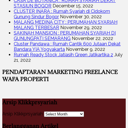
CASA DE BOTANICA : RUMAH SYARIAH DEKAT
STASIUN BOGOR
December 15, 2022
CLUSTER INARA : Rumah Syariah di Cidokom
Gunung Sindur Bogor
November 30, 2022
MALANG MEDINA CITY : PERUMAHAN SYARIAH
MALANG TERBESAR
November 29, 2022
SAKINAH MANSION : PERUMAHAN SYARIAH DI
GUNUNGPATI SEMARANG
November 22, 2022
Cluster Pandawa : Rumah Cantik 600 Jutaan Dekat
Bandara YIA Yogyakarta
November 9, 2022
Rumah Ready Stock Jatiasih Green Jatikartika 2
July
21, 2022
PENDAFTARAN MARKETING FREELANCE
WAFA PROPERTI
Arsip Klikkprsyariah
Arsip Klikkprsyariah
Berlangganan Artikel