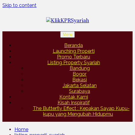
Skip to content
Menu
Beranda
Launching Properti
Promo Terbaru
Listing Property Syariah
Bandung
Bogor
Bekasi
Jakarta Selatan
Surabaya
Kontak Kami
Kisah Inspiratif
The Butterfly Effect : Kepakan Sayap Kupu-
kupu yang Mengubah Hidupmu
Home