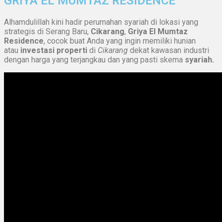
GRIYA EL MUMTAZ RESIDENCE
Alhamdulillah kini hadir perumahan syariah di lokasi yang
strategis di Serang Baru,
Cikarang
,
Griya El Mumtaz
Residence
, cocok buat Anda yang ingin memiliki hunian
atau
investasi properti
di
Cikarang
dekat kawasan industri
dengan harga yang terjangkau dan yang pasti skema
syariah.