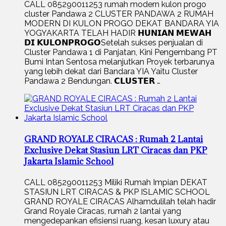
CALL 085290011253 rumah modern kulon progo
cluster Pandawa 2 CLUSTER PANDAWA 2 RUMAH
MODERN DI KULON PROGO DEKAT BANDARA YIA
YOGYAKARTA TELAH HADIR 𝗛𝗨𝗡𝗜𝗔𝗡 𝗠𝗘𝗪𝗔𝗛
𝗗𝗜 𝗞𝗨𝗟𝗢𝗡𝗣𝗥𝗢𝗚𝗢Setelah sukses penjualan di
Cluster Pandawa 1 di Panjatan, Kini Pengembang PT
Bumi Intan Sentosa melanjutkan Proyek terbarunya
yang lebih dekat dari Bandara YIA Yaitu Cluster
Pandawa 2 Bendungan. 𝗖𝗟𝗨𝗦𝗧𝗘𝗥 …
GRAND ROYALE CIRACAS : Rumah 2 Lantai
Exclusive Dekat Stasiun LRT Ciracas dan PKP
Jakarta Islamic School
CALL 085290011253 Miliki Rumah Impian DEKAT
STASIUN LRT CIRACAS & PKP ISLAMIC SCHOOL
GRAND ROYALE CIRACAS Alhamdulilah telah hadir
Grand Royale Ciracas, rumah 2 lantai yang
mengedepankan efisiensi ruang, kesan luxury atau