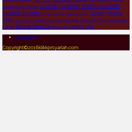
rumah syariah bekasi
rumah
rumah dijual di Bogor
syariah bogor
rumah tanpa
rumah syariah jakarta timur
riba
tanpa bank
tanpa BI Checking
tanpa
rumah tanpa riba bogor
tanpa denda
tanpa sita
bunga
tanpa riba
Disclaimer
Copyright©2016klikkprsyariah.com