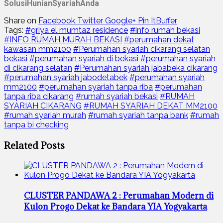
SolusiHunianSyariahAnda
Share on
Facebook
Twitter
Google+
Pin It
Buffer
Tags:
#griya el mumtaz residence
#info rumah bekasi
#INFO RUMAH MURAH BEKASI
#perumahan dekat
kawasan mm2100
#Perumahan syariah cikarang selatan
bekasi
#perumahan syariah di bekasi
#perumahan syariah
di cikarang selatan
#Perumahan syariah jababeka cikarang
#perumahan syariah jabodetabek
#perumahan syariah
mm2100
#perumahan syariah tanpa riba
#perumahan
tanpa riba cikarang
#rumah syariah bekasi
#RUMAH
SYARIAH CIKARANG
#RUMAH SYARIAH DEKAT MM2100
#rumah syariah murah
#rumah syariah tanpa bank
#rumah
tanpa bi checking
Related Posts
CLUSTER PANDAWA 2 : Perumahan Modern di
Kulon Progo Dekat ke Bandara YIA Yogyakarta