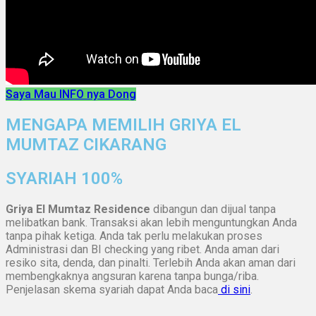
Saya Mau INFO nya Dong
MENGAPA MEMILIH GRIYA EL
MUMTAZ CIKARANG
SYARIAH 100%
Griya El Mumtaz Residence
dibangun dan dijual tanpa
melibatkan bank. Transaksi akan lebih menguntungkan Anda
tanpa pihak ketiga. Anda tak perlu melakukan proses
Administrasi dan BI checking yang ribet. Anda aman dari
resiko sita, denda, dan pinalti. Terlebih Anda akan aman dari
membengkaknya angsuran karena tanpa bunga/riba.
Penjelasan skema syariah dapat Anda baca
di sini
.