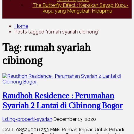
The Butterfly Effect : Kepakan Sayap Kupu-
kupu yang Mengubah Hidupmu
Home
Posts tagged “rumah syariah cibinong”
Tag: rumah syariah
cibinong
Raudhoh Residence : Perumahan
Syariah 2 Lantai di Cibinong Bogor
listing-properti-syariah
·
December 13, 2020
CALL 085290011253 Miliki Rumah Impian Untuk Pribadi