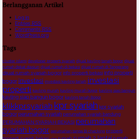
Berlangganan Artikel
Log in
Entries
RSS
Comments
RSS
WordPress.org
Tags
cluster islami
developer properti syariah
dijual kavling tanah bogor
dijual
rumah dekat stasiun
dijual rumah di bekasi
dijual rumah di Tangerang
info properti
dijual rumah syariah bogor
info properti bekasi
investasi
investasi
bogor
investasi kavling tanah
properti
kavling murah
kavling murah bogor
kavling siap bangun
kavling siap bangun bogor
kavling tanah Bogor
kpr syariah
klikkprsyariah
kpr syariah
bogor
perumahan syariah
perumahan syariah bandung
perumahan
PERUMAHAN SYARIAH BEKASI
syariah bogor
properti
perumahan tanpa BI checking
rumah 2 lantai
rumah
rumah
properti syariah bekasi
riba