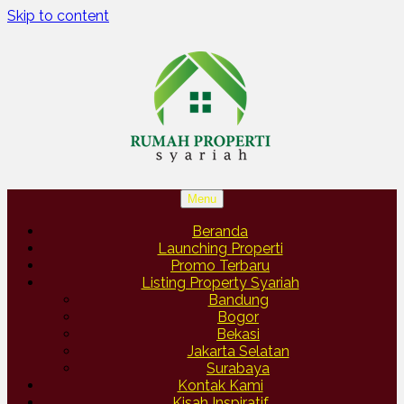
Skip to content
Menu
Beranda
Launching Properti
Promo Terbaru
Listing Property Syariah
Bandung
Bogor
Bekasi
Jakarta Selatan
Surabaya
Kontak Kami
Kisah Inspiratif