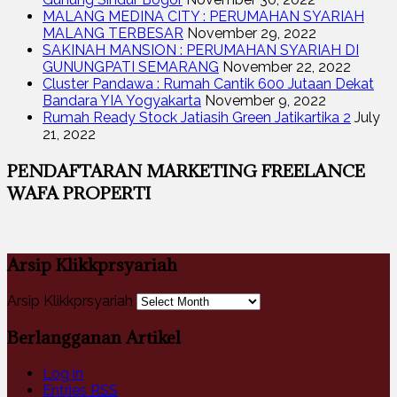
MALANG MEDINA CITY : PERUMAHAN SYARIAH
MALANG TERBESAR
November 29, 2022
SAKINAH MANSION : PERUMAHAN SYARIAH DI
GUNUNGPATI SEMARANG
November 22, 2022
Cluster Pandawa : Rumah Cantik 600 Jutaan Dekat
Bandara YIA Yogyakarta
November 9, 2022
Rumah Ready Stock Jatiasih Green Jatikartika 2
July
21, 2022
PENDAFTARAN MARKETING FREELANCE
WAFA PROPERTI
Arsip Klikkprsyariah
Arsip Klikkprsyariah
Berlangganan Artikel
Log in
Entries
RSS