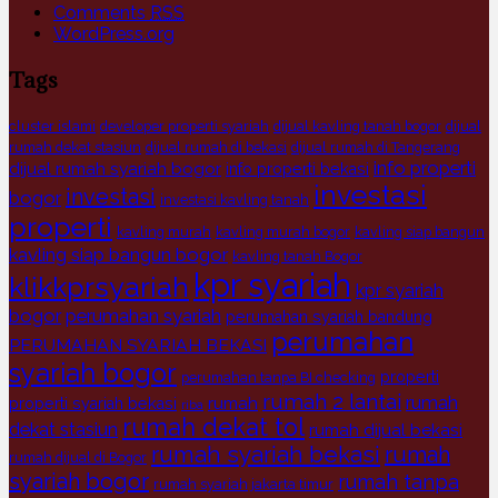
Comments
RSS
WordPress.org
Tags
cluster islami
developer properti syariah
dijual kavling tanah bogor
dijual
rumah dekat stasiun
dijual rumah di bekasi
dijual rumah di Tangerang
info properti
dijual rumah syariah bogor
info properti bekasi
investasi
investasi
bogor
investasi kavling tanah
properti
kavling murah
kavling murah bogor
kavling siap bangun
kavling siap bangun bogor
kavling tanah Bogor
kpr syariah
klikkprsyariah
kpr syariah
bogor
perumahan syariah
perumahan syariah bandung
perumahan
PERUMAHAN SYARIAH BEKASI
syariah bogor
properti
perumahan tanpa BI checking
rumah 2 lantai
rumah
rumah
properti syariah bekasi
riba
rumah dekat tol
dekat stasiun
rumah dijual bekasi
rumah syariah bekasi
rumah
rumah dijual di Bogor
syariah bogor
rumah tanpa
rumah syariah jakarta timur