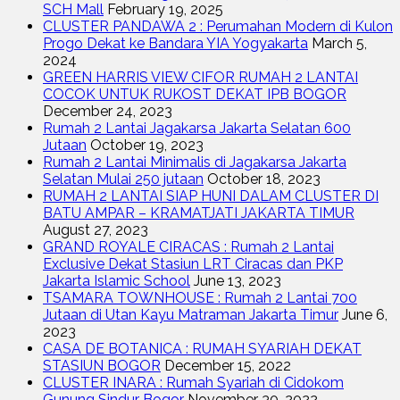
SCH Mall
February 19, 2025
CLUSTER PANDAWA 2 : Perumahan Modern di Kulon
Progo Dekat ke Bandara YIA Yogyakarta
March 5,
2024
GREEN HARRIS VIEW CIFOR RUMAH 2 LANTAI
COCOK UNTUK RUKOST DEKAT IPB BOGOR
December 24, 2023
Rumah 2 Lantai Jagakarsa Jakarta Selatan 600
Jutaan
October 19, 2023
Rumah 2 Lantai Minimalis di Jagakarsa Jakarta
Selatan Mulai 250 jutaan
October 18, 2023
RUMAH 2 LANTAI SIAP HUNI DALAM CLUSTER DI
BATU AMPAR – KRAMATJATI JAKARTA TIMUR
August 27, 2023
GRAND ROYALE CIRACAS : Rumah 2 Lantai
Exclusive Dekat Stasiun LRT Ciracas dan PKP
Jakarta Islamic School
June 13, 2023
TSAMARA TOWNHOUSE : Rumah 2 Lantai 700
Jutaan di Utan Kayu Matraman Jakarta Timur
June 6,
2023
CASA DE BOTANICA : RUMAH SYARIAH DEKAT
STASIUN BOGOR
December 15, 2022
CLUSTER INARA : Rumah Syariah di Cidokom
Gunung Sindur Bogor
November 30, 2022