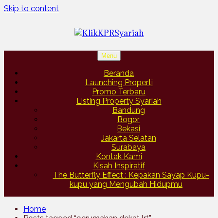
Skip to content
Menu
Beranda
Launching Properti
Promo Terbaru
Listing Property Syariah
Bandung
Bogor
Bekasi
Jakarta Selatan
Surabaya
Kontak Kami
Kisah Inspiratif
The Butterfly Effect : Kepakan Sayap Kupu-
kupu yang Mengubah Hidupmu
Home