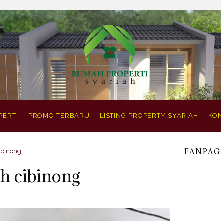
PERTI
PROMO TERBARU
LISTING PROPERTY SYARIAH
KON
FANPAG
ibinong”
ah cibinong