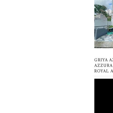
GRIYA 
AZZURA
ROYAL 
V
i
d
e
o
P