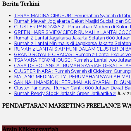
Berita Terkini
TERAS MADINA CIBUBUR : Perumahan Syariah di Cibub
Rumah Mewah Jogjakarta Dekat Masjid Suciati dan SC
CLUSTER PANDAWA 2 : Perumahan Modern di Kulon P
GREEN HARRIS VIEW CIFOR RUMAH 2 LANTAI CO
Rumah 2 Lantai Jagakarsa Jakarta Selatan 600 Jutaan
Rumah 2 Lantai Minimalis di Jagakarsa Jakarta Selatan
RUMAH 2 LANTAI SIAP HUNI DALAM CLUSTER DI B
GRAND ROYALE CIRACAS : Rumah 2 Lantai Exclusive D
TSAMARA TOWNHOUSE : Rumah 2 Lantai 700 Jutaan d
CASA DE BOTANICA : RUMAH SYARIAH DEKAT STA
CLUSTER INARA : Rumah Syariah di Cidokom Gunung 
MALANG MEDINA CITY : PERUMAHAN SYARIAH MA
SAKINAH MANSION : PERUMAHAN SYARIAH DI GU
Cluster Pandawa : Rumah Cantik 600 Jutaan Dekat Ba
Rumah Ready Stock Jatiasih Green Jatikartika 2
July 2
PENDAFTARAN MARKETING FREELANCE WA
Arsip Klikkprsyariah