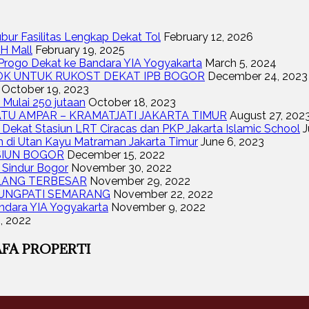
ur Fasilitas Lengkap Dekat Tol
February 12, 2026
H Mall
February 19, 2025
rogo Dekat ke Bandara YIA Yogyakarta
March 5, 2024
COK UNTUK RUKOST DEKAT IPB BOGOR
December 24, 2023
October 19, 2023
 Mulai 250 jutaan
October 18, 2023
ATU AMPAR – KRAMATJATI JAKARTA TIMUR
August 27, 202
ekat Stasiun LRT Ciracas dan PKP Jakarta Islamic School
J
i Utan Kayu Matraman Jakarta Timur
June 6, 2023
SIUN BOGOR
December 15, 2022
Sindur Bogor
November 30, 2022
LANG TERBESAR
November 29, 2022
NUNGPATI SEMARANG
November 22, 2022
ndara YIA Yogyakarta
November 9, 2022
1, 2022
FA PROPERTI