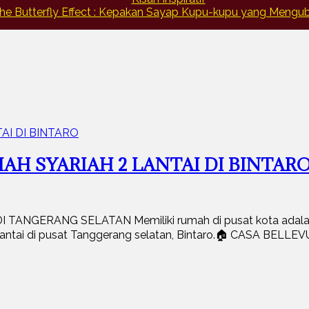
he Butterfly Effect : Kepakan Sayap Kupu-kupu yang Meng
AH SYARIAH 2 LANTAI DI BINTAR
NGERANG SELATAN Memiliki rumah di pusat kota adalah i
2 lantai di pusat Tanggerang selatan, Bintaro.🏠 CASA BELL