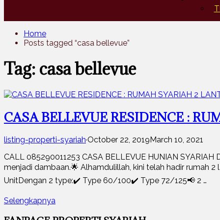
T
Home
Posts tagged “casa bellevue”
Tag: casa bellevue
CASA BELLEVUE RESIDENCE : RUM
listing-properti-syariah
·
October 22, 2019
March 10, 2021
CALL 085290011253 CASA BELLEVUE HUNIAN SYARIAH DI TA
menjadi dambaan.🌟 Alhamdulillah, kini telah hadir rumah 
UnitDengan 2 type:✔️ Type 60/100✔️ Type 72/125📢 2 …
Selengkapnya