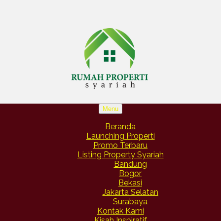
Menu
Beranda
Launching Properti
Promo Terbaru
Listing Property Syariah
Bandung
Bogor
Bekasi
Jakarta Selatan
Surabaya
Kontak Kami
Kisah Inspiratif