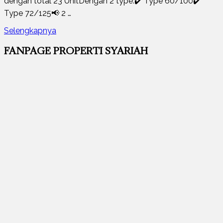
dengan total 23 UnitDengan 2 type:✔️ Type 60/100✔️
Type 72/125📢 2 …
Selengkapnya
FANPAGE PROPERTI SYARIAH