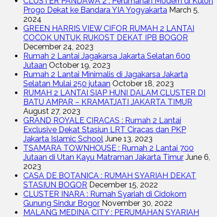
CLUSTER PANDAWA 2 : Perumahan Modern di Kulon
Progo Dekat ke Bandara YIA Yogyakarta
March 5,
2024
GREEN HARRIS VIEW CIFOR RUMAH 2 LANTAI
COCOK UNTUK RUKOST DEKAT IPB BOGOR
December 24, 2023
Rumah 2 Lantai Jagakarsa Jakarta Selatan 600
Jutaan
October 19, 2023
Rumah 2 Lantai Minimalis di Jagakarsa Jakarta
Selatan Mulai 250 jutaan
October 18, 2023
RUMAH 2 LANTAI SIAP HUNI DALAM CLUSTER DI
BATU AMPAR – KRAMATJATI JAKARTA TIMUR
August 27, 2023
GRAND ROYALE CIRACAS : Rumah 2 Lantai
Exclusive Dekat Stasiun LRT Ciracas dan PKP
Jakarta Islamic School
June 13, 2023
TSAMARA TOWNHOUSE : Rumah 2 Lantai 700
Jutaan di Utan Kayu Matraman Jakarta Timur
June 6,
2023
CASA DE BOTANICA : RUMAH SYARIAH DEKAT
STASIUN BOGOR
December 15, 2022
CLUSTER INARA : Rumah Syariah di Cidokom
Gunung Sindur Bogor
November 30, 2022
MALANG MEDINA CITY : PERUMAHAN SYARIAH