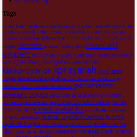
WordPress.org
Tags
cluster islami
developer properti syariah
dijual kavling tanah bogor
dijual
rumah dekat stasiun
dijual rumah di bekasi
dijual rumah di Tangerang
info properti
dijual rumah syariah bogor
info properti bekasi
investasi
investasi
bogor
investasi kavling tanah
properti
kavling murah
kavling murah bogor
kavling siap bangun
kavling siap bangun bogor
kavling tanah Bogor
kpr syariah
klikkprsyariah
kpr syariah
bogor
perumahan syariah
perumahan syariah bandung
perumahan
PERUMAHAN SYARIAH BEKASI
syariah bogor
properti
perumahan tanpa BI checking
rumah 2 lantai
rumah
rumah
properti syariah bekasi
riba
rumah dekat tol
dekat stasiun
rumah dijual bekasi
rumah syariah bekasi
rumah
rumah dijual di Bogor
syariah bogor
rumah tanpa
rumah syariah jakarta timur
riba
tanpa bank
tanpa BI Checking
tanpa
rumah tanpa riba bogor