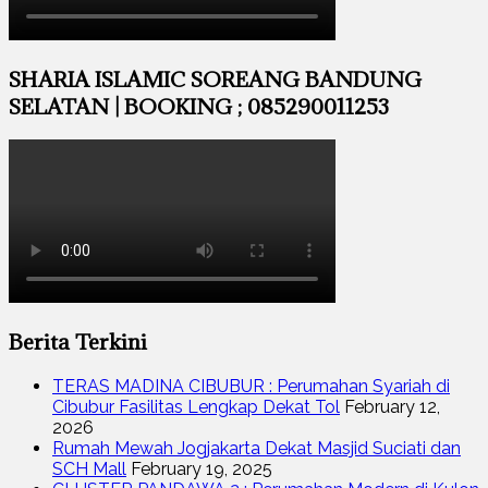
SHARIA ISLAMIC SOREANG BANDUNG
SELATAN | BOOKING ; 085290011253
Berita Terkini
TERAS MADINA CIBUBUR : Perumahan Syariah di
Cibubur Fasilitas Lengkap Dekat Tol
February 12,
2026
Rumah Mewah Jogjakarta Dekat Masjid Suciati dan
SCH Mall
February 19, 2025