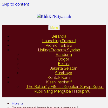
Skip to content
Menu
Beranda
Launching Properti
Promo Terbaru
Listing Property Syariah
Bandung
Bogor
Bekasi
Jakarta Selatan
Surabaya
Kontak Kami
Kisah Inspiratif
The Butterfly Effect : Kepakan Sayap Kupu-
kupu yang Mengubah Hidupmu
Home