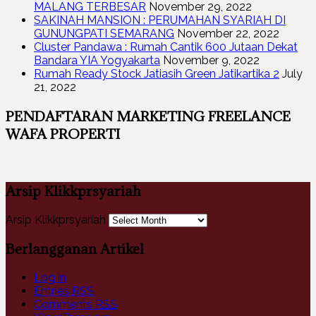
MALANG TERBESAR
November 29, 2022
SAKINAH MANSION : PERUMAHAN SYARIAH DI
GUNUNGPATI SEMARANG
November 22, 2022
Cluster Pandawa : Rumah Cantik 600 Jutaan Dekat
Bandara YIA Yogyakarta
November 9, 2022
Rumah Ready Stock Jatiasih Green Jatikartika 2
July
21, 2022
PENDAFTARAN MARKETING FREELANCE
WAFA PROPERTI
Arsip Klikkprsyariah
Arsip Klikkprsyariah
Berlangganan Artikel
Log in
Entries
RSS
Comments
RSS