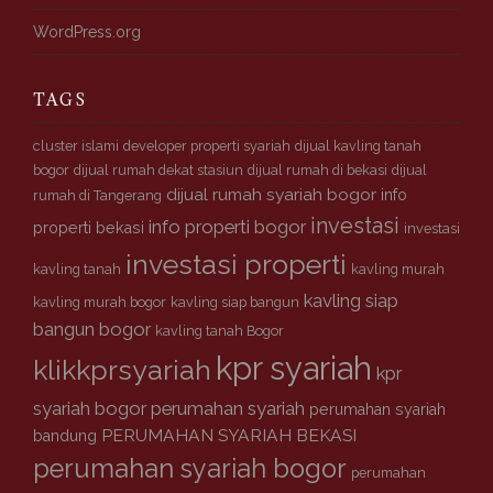
p
WordPress.org
r
s
y
TAGS
a
r
cluster islami
developer properti syariah
dijual kavling tanah
i
bogor
dijual rumah dekat stasiun
dijual rumah di bekasi
dijual
a
dijual rumah syariah bogor
info
rumah di Tangerang
h
investasi
info properti bogor
properti bekasi
investasi
investasi properti
kavling tanah
kavling murah
kavling siap
kavling murah bogor
kavling siap bangun
bangun bogor
kavling tanah Bogor
kpr syariah
klikkprsyariah
kpr
syariah bogor
perumahan syariah
perumahan syariah
PERUMAHAN SYARIAH BEKASI
bandung
perumahan syariah bogor
perumahan