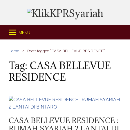
S
k
i
p
t
MENU
o
c
Home
Posts tagged “CASA BELLEVUE RESIDENCE”
o
n
Tag: CASA BELLEVUE
t
RESIDENCE
e
n
t
CASA BELLEVUE RESIDENCE :
RUMAH SYARIAH 2 LANTAI DI