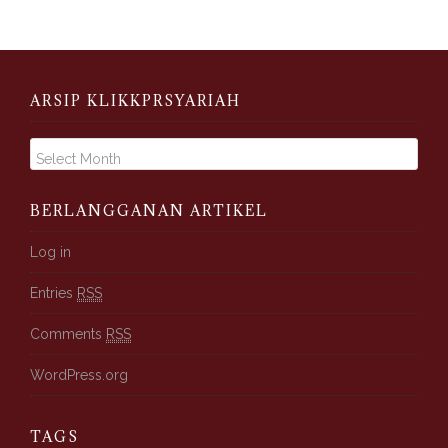
ARSIP KLIKKPRSYARIAH
A
r
s
i
BERLANGGANAN ARTIKEL
p
K
Log in
l
Entries
RSS
i
k
Comments
RSS
k
p
WordPress.org
r
s
y
TAGS