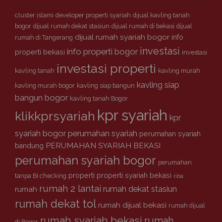
a
r
cluster islami
developer properti syariah
dijual kavling tanah
i
bogor
dijual rumah dekat stasiun
dijual rumah di bekasi
dijual
a
dijual rumah syariah bogor
info
rumah di Tangerang
h
investasi
info properti bogor
properti bekasi
investasi
investasi properti
kavling tanah
kavling murah
kavling siap
kavling murah bogor
kavling siap bangun
bangun bogor
kavling tanah Bogor
kpr syariah
klikkprsyariah
kpr
syariah bogor
perumahan syariah
perumahan syariah
PERUMAHAN SYARIAH BEKASI
bandung
perumahan syariah bogor
perumahan
properti
properti syariah bekasi
tanpa BI checking
riba
rumah 2 lantai
rumah dekat stasiun
rumah
rumah dekat tol
rumah dijual bekasi
rumah dijual
rumah syariah bekasi
rumah
di Bogor