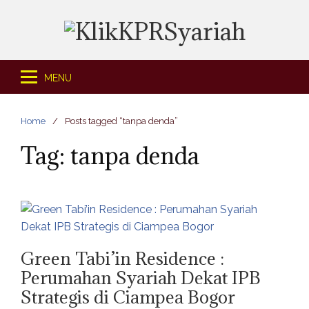
S
k
i
p
t
MENU
o
c
Home
Posts tagged “tanpa denda”
o
n
Tag: tanpa denda
t
e
n
t
Green Tabi’in Residence :
Perumahan Syariah Dekat IPB
Strategis di Ciampea Bogor