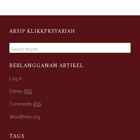
ARSIP KLIKKPRSYARIAH
A
r
s
i
BERLANGGANAN ARTIKEL
p
K
Log in
l
Entries
RSS
i
k
Comments
RSS
k
p
WordPress.org
r
s
y
TAGS
a