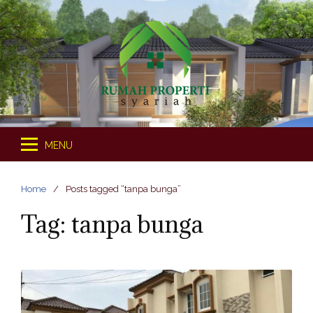
S
k
i
p
t
o
c
o
MENU
n
t
e
Home
Posts tagged “tanpa bunga”
n
Tag: tanpa bunga
t