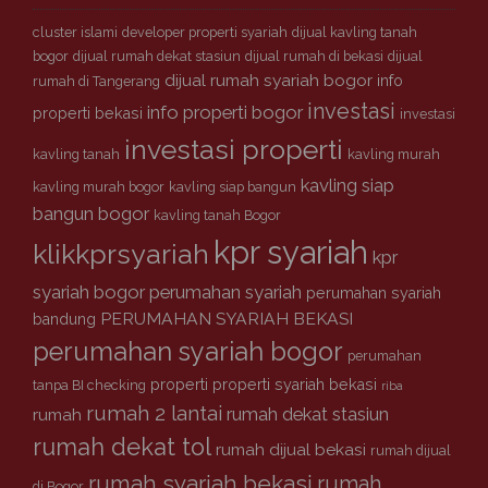
r
cluster islami
developer properti syariah
dijual kavling tanah
i
bogor
dijual rumah dekat stasiun
dijual rumah di bekasi
dijual
a
dijual rumah syariah bogor
info
rumah di Tangerang
h
investasi
info properti bogor
properti bekasi
investasi
investasi properti
kavling tanah
kavling murah
kavling siap
kavling murah bogor
kavling siap bangun
bangun bogor
kavling tanah Bogor
kpr syariah
klikkprsyariah
kpr
syariah bogor
perumahan syariah
perumahan syariah
PERUMAHAN SYARIAH BEKASI
bandung
perumahan syariah bogor
perumahan
properti
properti syariah bekasi
tanpa BI checking
riba
rumah 2 lantai
rumah dekat stasiun
rumah
rumah dekat tol
rumah dijual bekasi
rumah dijual
rumah syariah bekasi
rumah
di Bogor