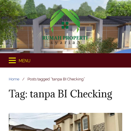
S
k
i
p
t
o
c
o
MENU
n
t
e
Home
Posts tagged “tanpa BI Checking”
n
Tag: tanpa BI Checking
t