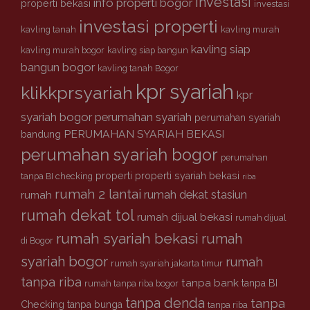
investasi
info properti bogor
properti bekasi
investasi
investasi properti
kavling tanah
kavling murah
kavling siap
kavling murah bogor
kavling siap bangun
bangun bogor
kavling tanah Bogor
kpr syariah
klikkprsyariah
kpr
syariah bogor
perumahan syariah
perumahan syariah
PERUMAHAN SYARIAH BEKASI
bandung
perumahan syariah bogor
perumahan
properti
properti syariah bekasi
tanpa BI checking
riba
rumah 2 lantai
rumah dekat stasiun
rumah
rumah dekat tol
rumah dijual bekasi
rumah dijual
rumah syariah bekasi
rumah
di Bogor
syariah bogor
rumah
rumah syariah jakarta timur
tanpa riba
tanpa bank
tanpa BI
rumah tanpa riba bogor
tanpa denda
tanpa
Checking
tanpa bunga
tanpa riba