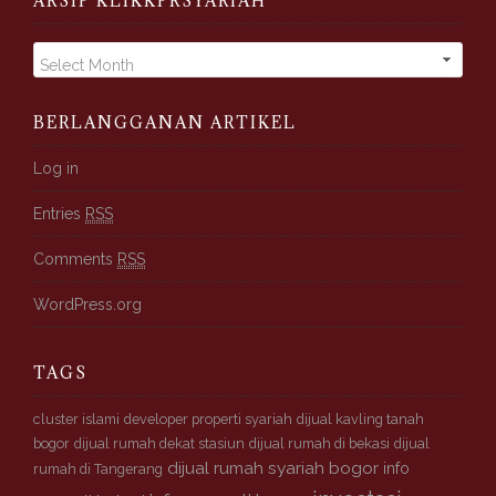
ARSIP KLIKKPRSYARIAH
A
r
s
i
BERLANGGANAN ARTIKEL
p
K
Log in
l
Entries
RSS
i
k
Comments
RSS
k
p
WordPress.org
r
s
y
TAGS
a
r
cluster islami
developer properti syariah
dijual kavling tanah
i
bogor
dijual rumah dekat stasiun
dijual rumah di bekasi
dijual
a
dijual rumah syariah bogor
info
rumah di Tangerang
h