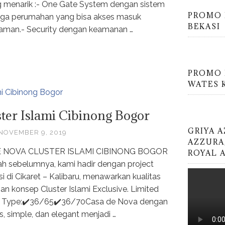
ng menarik :- One Gate System dengan sistem
PROMO 
rga perumahan yang bisa akses masuk
BEKASI
man.- Security dengan keamanan …
PROMO 
WATES 
ster Islami Cibinong Bogor
GRIYA 
NOVEMBER 9, 2019
AZZURA
E NOVA CLUSTER ISLAMI CIBINONG BOGOR
ROYAL 
iah sebelumnya, kami hadir dengan project
i di Cikaret – Kalibaru, menawarkan kualitas
 konsep Cluster Islami Exclusive. Limited
han Type:✔️36/65✔️36/70Casa de Nova dengan
s, simple, dan elegant menjadi …