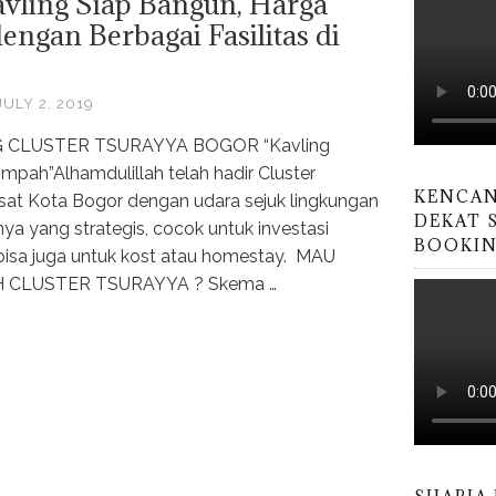
avling Siap Bangun, Harga
engan Berbagai Fasilitas di
JULY 2, 2019
G CLUSTER TSURAYYA BOGOR “Kavling
mpah”Alhamdulillah telah hadir Cluster
KENCAN
pusat Kota Bogor dengan udara sejuk lingkungan
DEKAT 
nya yang strategis, cocok untuk investasi
BOOKING
n, bisa juga untuk kost atau homestay. MAU
 CLUSTER TSURAYYA ? Skema …