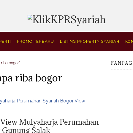
PERTI
PROMO TERBARU
LISTING PROPERTY SYARIAH
KON
FANPAG
 riba bogor”
npa riba bogor
n View Mulyaharja Perumahan
w Gunung Salak