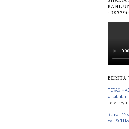
SHARIA
BANDUN
; 08529
BERITA 
TERAS MAD
di Cibubur 
February 1
Rumah Mewa
dan SCH Ma