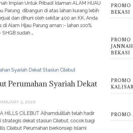
mah Impian Untuk Pribadi Idaman ALAM HIJAU
PROMO 
Parung dibangun di atas lahan kurang lebih
BEKASI
rjual dan dihuni oleh sekitar 400 an KK. Anda
as di Alam Hijau Parung aman :- lahan 100%
d- SHGB sudah …
PROMO
JANNAH
BEKASI
PROMO 
but Perumahan Syariah Dekat
KALISA
JANUARY 5, 2020
ILLS CILEBUT Alhamdulillah telah hadir
PROMO 
i strategis dekat stasiun Cilebut, cocok bagi
lls Cilebut Perumahan berkonsep Islami