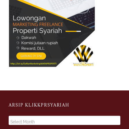
ARSIP KLIKKPRSYARIAH
A
r