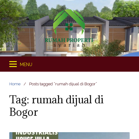
S
k
i
p
t
o
c
o
MENU
n
t
e
Home
Posts tagged “rumah dijual di Bogor”
n
Tag: rumah dijual di
t
Bogor