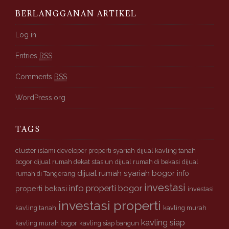
s
i
BERLANGGANAN ARTIKEL
p
K
Log in
l
Entries
RSS
i
k
Comments
RSS
k
p
WordPress.org
r
s
y
TAGS
a
r
cluster islami
developer properti syariah
dijual kavling tanah
i
bogor
dijual rumah dekat stasiun
dijual rumah di bekasi
dijual
a
dijual rumah syariah bogor
info
rumah di Tangerang
h
investasi
info properti bogor
properti bekasi
investasi
investasi properti
kavling tanah
kavling murah
kavling siap
kavling murah bogor
kavling siap bangun