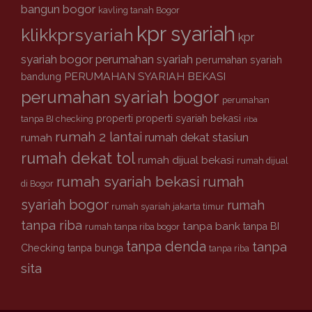
bangun bogor
kavling tanah Bogor
kpr syariah
klikkprsyariah
kpr
syariah bogor
perumahan syariah
perumahan syariah
PERUMAHAN SYARIAH BEKASI
bandung
perumahan syariah bogor
perumahan
properti
properti syariah bekasi
tanpa BI checking
riba
rumah 2 lantai
rumah dekat stasiun
rumah
rumah dekat tol
rumah dijual bekasi
rumah dijual
rumah syariah bekasi
rumah
di Bogor
syariah bogor
rumah
rumah syariah jakarta timur
tanpa riba
tanpa bank
tanpa BI
rumah tanpa riba bogor
tanpa denda
tanpa
Checking
tanpa bunga
tanpa riba
sita