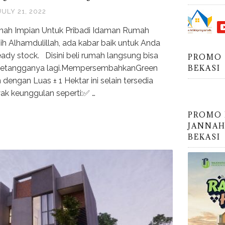
JULY 21, 2022
mah Impian Untuk Pribadi Idaman Rumah
ih Alhamdulillah, ada kabar baik untuk Anda
dy stock. Disini beli rumah langsung bisa
PROMO 
BEKASI
k tetangganya lagi.MempersembahkanGreen
 dengan Luas ± 1 Hektar ini selain tersedia
yak keunggulan seperti:✅ …
PROMO
JANNAH
BEKASI