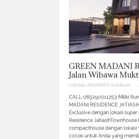
GREEN MADANI RE
Jalan Wibawa Mukti 
LISTING-PROPERTI-SYARIAH
·
CALL 085290011253 Miliki Ru
MADANI RESIDENCE JATIASIH A
Exclusive dengan lokasi super 
Residence JatiasihTownhouse b
compacthouse dengan lokasi yan
cocok untuk Anda yang memiliki