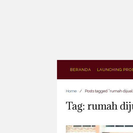
S
k
i
p
t
o
c
o
n
t
BERANDA
LAUNCHING PRO
e
n
Home
Posts tagged “rumah dijual
t
Tag: rumah dij