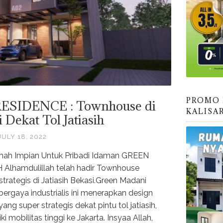
PROMO 
SIDENCE : Townhouse di
KALISA
Dekat Tol Jatiasih
JULY 18, 2022
mah Impian Untuk Pribadi Idaman GREEN
lhamdulillah telah hadir Townhouse
strategis di Jatiasih Bekasi.Green Madani
ergaya industrialis ini menerapkan design
g super strategis dekat pintu tol jatiasih,
 mobilitas tinggi ke Jakarta. Insyaa Allah,