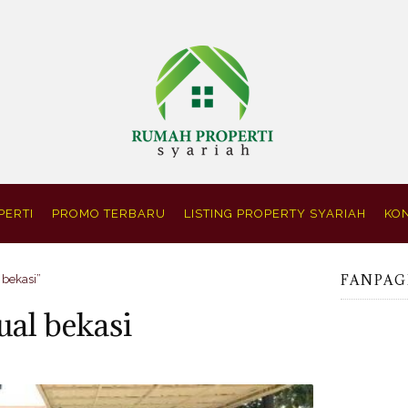
PERTI
PROMO TERBARU
LISTING PROPERTY SYARIAH
KON
FANPAG
 bekasi”
ual bekasi