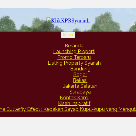
Menu
Beranda
Launching Properti
Promo Terbaru
Listing Property Syariah
Bandung
Bogor
Bekasi
Jakarta Selatan
Surabaya
Kontak Kami
Kisah Inspiratif
he Butterfly Effect : Kepakan Sayap Kupu-kupu yang Meng