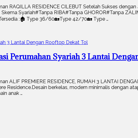
daman RAQILLA RESIDENCE CILEBUT Setelah Sukses dengan 4
dengan Skema Syariah#Tanpa RIBA#Tanpa GHOROR#Tanpa ZA
is.Tersedia :🏚️ Type 36/60🏡Type 42/70🏡 Type …
kasi Perumahan Syariah 3 Lantai Denga
Idaman ALIF PREMIERE RESIDENCE, RUMAH 3 LANTAI DENGAN 
ere Residence.Desain berkelas, modern minimalis dengan atap 
ain anak …