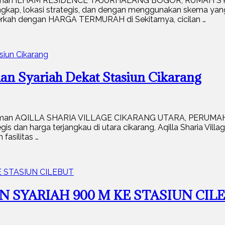
di Idaman ILHAM RESIDENCE TAJURHALANG BOGOR, RUMA
lengkap, lokasi strategis, dan dengan menggunakan skema
kah dengan HARGA TERMURAH di Sekitarnya, cicilan …
 Syariah Dekat Stasiun Cikarang
i Idaman AQILLA SHARIA VILLAGE CIKARANG UTARA, PERU
egis dan harga terjangkau di utara cikarang, Aqilla Sharia Vill
fasilitas …
N SYARIAH 900 M KE STASIUN CIL