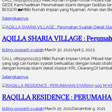
CALL 085290011253 Miliki Rumah Impian Untuk Priba
GEDE Kami hadirkan Perumahaan Islami dengan fasilitas 
BOGOR 🏡Miliki Rumah Impian yang Nyaman, Aman dan Ber
Selengkapnya
AQILLA SHARIA VILLAGE : Perumahan
listing-properti-syariah
·
March 30, 2021
April 5, 2023
CALL 085290011253 Miliki Rumah Impian Untuk Pribad
yang lagi cari hunian syariah berkualitas dengan lokasi strat
dengan konsep islami dekat stasiun KRL Cikarang.Di tambah 
Selengkapnya
RAQILLA RESIDENCE : PERUMAHA
listing-properti-syariah
·
March 25, 2021
December 9, 2021