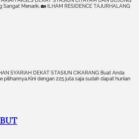
H SYARIAH AKSES DEKAT STASIUN CITAYAM DAN BOJONG
 yang Sangat Menarik. 🏡 ILHAM RESIDENCE TAJURHALANG
MAHAN SYARIAH DEKAT STASIUN CIKARANG Buat Anda
age pilihannya.Kini dengan 225 juta saja sudah dapat hunian
EBUT