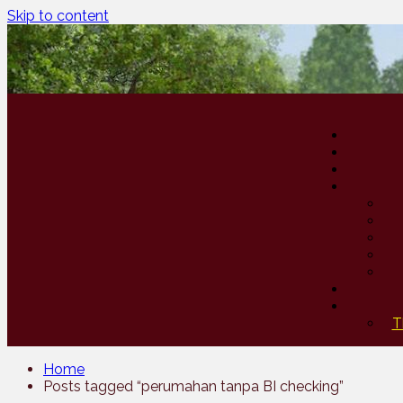
Skip to content
T
Home
Posts tagged “perumahan tanpa BI checking”