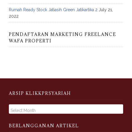
Rumah Ready Stock Jatiasih Green Jatikartika 2
July 21,
2022
PENDAFTARAN MARKETING FREELANCE
WAFA PROPERTI
ARSIP KLIKKPRSYARIAH
A
r
s
i
BERLANGGANAN ARTIKEL
p