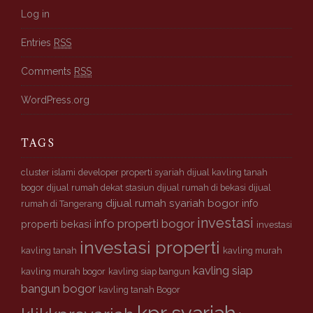
K
Log in
l
Entries
RSS
i
k
Comments
RSS
k
p
WordPress.org
r
s
y
TAGS
a
r
cluster islami
developer properti syariah
dijual kavling tanah
i
bogor
dijual rumah dekat stasiun
dijual rumah di bekasi
dijual
a
dijual rumah syariah bogor
info
rumah di Tangerang
h
investasi
info properti bogor
properti bekasi
investasi
investasi properti
kavling tanah
kavling murah
kavling siap
kavling murah bogor
kavling siap bangun
bangun bogor
kavling tanah Bogor