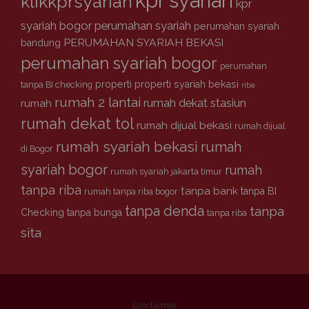
kpr syariah
klikkprsyariah
kpr
syariah bogor
perumahan syariah
perumahan syariah
PERUMAHAN SYARIAH BEKASI
bandung
perumahan syariah bogor
perumahan
properti
properti syariah bekasi
tanpa BI checking
riba
rumah 2 lantai
rumah dekat stasiun
rumah
rumah dekat tol
rumah dijual bekasi
rumah dijual
rumah syariah bekasi
rumah
di Bogor
syariah bogor
rumah
rumah syariah jakarta timur
tanpa riba
tanpa bank
tanpa BI
rumah tanpa riba bogor
tanpa denda
tanpa
Checking
tanpa bunga
tanpa riba
sita
Disclaimer