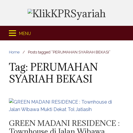
S
k
i
p
t
MENU
o
c
Home
Posts tagged “PERUMAHAN SYARIAH BEKASI”
o
n
Tag: PERUMAHAN
t
SYARIAH BEKASI
e
n
t
GREEN MADANI RESIDENCE :
Townhouse di Jalan Wibawa