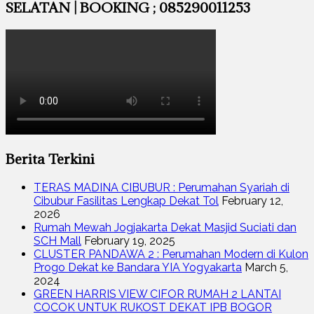
SELATAN | BOOKING ; 085290011253
Berita Terkini
TERAS MADINA CIBUBUR : Perumahan Syariah di
Cibubur Fasilitas Lengkap Dekat Tol
February 12,
2026
Rumah Mewah Jogjakarta Dekat Masjid Suciati dan
SCH Mall
February 19, 2025
CLUSTER PANDAWA 2 : Perumahan Modern di Kulon
Progo Dekat ke Bandara YIA Yogyakarta
March 5,
2024
GREEN HARRIS VIEW CIFOR RUMAH 2 LANTAI
COCOK UNTUK RUKOST DEKAT IPB BOGOR