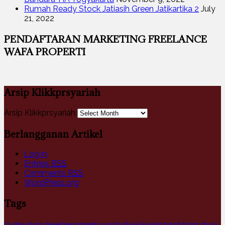
Rumah Ready Stock Jatiasih Green Jatikartika 2
July
21, 2022
PENDAFTARAN MARKETING FREELANCE
WAFA PROPERTI
Arsip Klikkprsyariah
Arsip Klikkprsyariah
Berlangganan Artikel
Log in
Entries
RSS
Comments
RSS
WordPress.org
Tags
cluster islami
developer properti syariah
dijual kavling tanah bogor
dijual