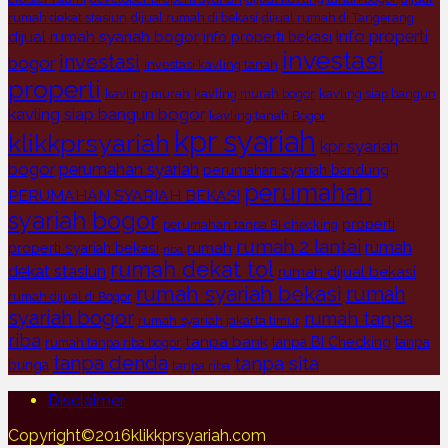
rumah dekat stasiun
dijual rumah di bekasi
dijual rumah di Tangerang
info properti
dijual rumah syariah bogor
info properti bekasi
investasi
investasi
bogor
investasi kavling tanah
properti
kavling murah
kavling murah bogor
kavling siap bangun
kavling siap bangun bogor
kavling tanah Bogor
kpr syariah
klikkprsyariah
kpr syariah
bogor
perumahan syariah
perumahan syariah bandung
perumahan
PERUMAHAN SYARIAH BEKASI
syariah bogor
properti
perumahan tanpa BI checking
rumah 2 lantai
rumah
rumah
properti syariah bekasi
riba
rumah dekat tol
dekat stasiun
rumah dijual bekasi
rumah syariah bekasi
rumah
rumah dijual di Bogor
syariah bogor
rumah tanpa
rumah syariah jakarta timur
riba
tanpa bank
tanpa BI Checking
tanpa
rumah tanpa riba bogor
tanpa denda
tanpa sita
bunga
tanpa riba
Disclaimer
Copyright©2016klikkprsyariah.com