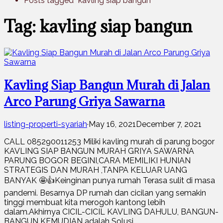
Posts tagged “kavling siap bangun”
Tag: kavling siap bangun
Kavling Siap Bangun Murah di Jalan
Arco Parung Griya Sawarna
listing-properti-syariah
·
May 16, 2021
December 7, 2021
CALL 085290011253 Miliki kavling murah di parung bogor
KAVLING SIAP BANGUN MURAH GRIYA SAWARNA
PARUNG BOGOR BEGINI,CARA MEMILIKI HUNIAN
STRATEGIS DAN MURAH ,TANPA KELUAR UANG
BANYAK 🤩👍Keinginan punya rumah Terasa sulit di masa
pandemi. Besarnya DP rumah dan cicilan yang semakin
tinggi membuat kita merogoh kantong lebih
dalam.Akhirnya CICIL-CICIL KAVLING DAHULU, BANGUN-
BANGUN KEMUDIAN adalah Solusi …