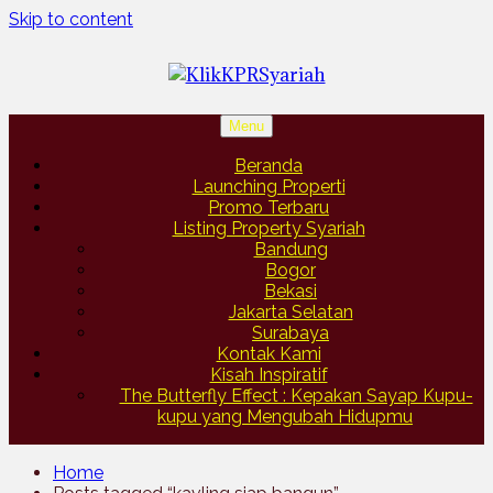
Skip to content
Menu
Beranda
Launching Properti
Promo Terbaru
Listing Property Syariah
Bandung
Bogor
Bekasi
Jakarta Selatan
Surabaya
Kontak Kami
Kisah Inspiratif
The Butterfly Effect : Kepakan Sayap Kupu-
kupu yang Mengubah Hidupmu
Home