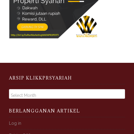
ARSIP KLIKKPRSYARIAH
A
r
s
i
BERLANGGANAN ARTIKEL
p
K
Log in
l