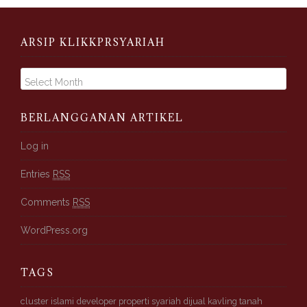
ARSIP KLIKKPRSYARIAH
A
r
s
i
BERLANGGANAN ARTIKEL
p
K
Log in
l
Entries
RSS
i
k
Comments
RSS
k
p
WordPress.org
r
s
y
TAGS
a
r
cluster islami
developer properti syariah
dijual kavling tanah