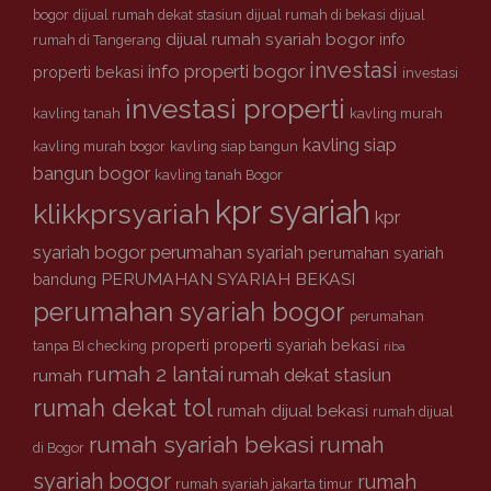
i
bogor
dijual rumah dekat stasiun
dijual rumah di bekasi
dijual
a
dijual rumah syariah bogor
info
rumah di Tangerang
h
investasi
info properti bogor
properti bekasi
investasi
investasi properti
kavling tanah
kavling murah
kavling siap
kavling murah bogor
kavling siap bangun
bangun bogor
kavling tanah Bogor
kpr syariah
klikkprsyariah
kpr
syariah bogor
perumahan syariah
perumahan syariah
PERUMAHAN SYARIAH BEKASI
bandung
perumahan syariah bogor
perumahan
properti
properti syariah bekasi
tanpa BI checking
riba
rumah 2 lantai
rumah dekat stasiun
rumah
rumah dekat tol
rumah dijual bekasi
rumah dijual
rumah syariah bekasi
rumah
di Bogor
syariah bogor
rumah
rumah syariah jakarta timur