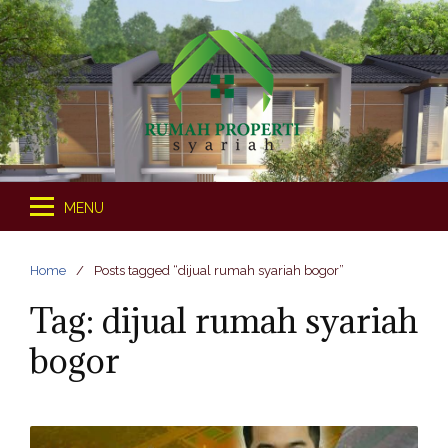
S
k
i
p
t
o
c
o
MENU
n
t
e
Home
Posts tagged “dijual rumah syariah bogor”
n
Tag: dijual rumah syariah
t
bogor