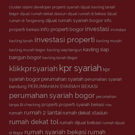
r
cluster islami
developer properti syariah
dijual kavling tanah
i
bogor
dijual rumah dekat stasiun
dijual rumah di bekasi
dijual
a
dijual rumah syariah bogor
info
rumah di Tangerang
h
investasi
info properti bogor
properti bekasi
investasi
investasi properti
kavling tanah
kavling murah
kavling siap
kavling murah bogor
kavling siap bangun
bangun bogor
kavling tanah Bogor
kpr syariah
klikkprsyariah
kpr
syariah bogor
perumahan syariah
perumahan syariah
PERUMAHAN SYARIAH BEKASI
bandung
perumahan syariah bogor
perumahan
properti
properti syariah bekasi
tanpa BI checking
riba
rumah 2 lantai
rumah dekat stasiun
rumah
rumah dekat tol
rumah dijual bekasi
rumah dijual
rumah syariah bekasi
rumah
di Bogor