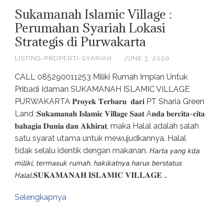
Sukamanah Islamic Village :
Perumahan Syariah Lokasi
Strategis di Purwakarta
LISTING-PROPERTI-SYARIAH
·
JUNE 3, 2020
CALL 085290011253 Miliki Rumah Impian Untuk
Pribadi Idaman SUKAMANAH ISLAMIC VILLAGE
PURWAKARTA 𝐏𝐫𝐨𝐲𝐞𝐤 𝐓𝐞𝐫𝐛𝐚𝐫𝐮 𝐝𝐚𝐫𝐢 PT Sharia Green
Land :𝐒𝐮𝐤𝐚𝐦𝐚𝐧𝐚𝐡 𝐈𝐬𝐥𝐚𝐦𝐢𝐜 𝐕𝐢𝐥𝐥𝐚𝐠𝐞⁣⁣ ⁣⁣𝐒𝐚𝐚𝐭 A𝐧𝐝𝐚 𝐛𝐞𝐫𝐜𝐢𝐭𝐚-𝐜𝐢𝐭𝐚
𝐛𝐚𝐡𝐚𝐠𝐢𝐚 𝐃𝐮𝐧𝐢𝐚 𝐝𝐚𝐧 𝐀𝐤𝐡𝐢𝐫𝐚𝐭, maka Halal adalah salah
satu syarat utama untuk mewujudkannya. Halal
tidak selalu identik dengan makanan. 𝘏𝘢𝘳𝘵𝘢 𝘺𝘢𝘯𝘨 𝘬𝘪𝘵𝘢
𝘮𝘪𝘭𝘪𝘬𝘪, 𝘵𝘦𝘳𝘮𝘢𝘴𝘶𝘬 𝘳𝘶𝘮𝘢𝘩, 𝘩𝘢𝘬𝘪𝘬𝘢𝘵𝘯𝘺𝘢 𝘩𝘢𝘳𝘶𝘴 𝘣𝘦𝘳𝘴𝘵𝘢𝘵𝘶𝘴
𝘏𝘢𝘭𝘢𝘭.⁣⁣⁣⁣𝐒𝐔𝐊𝐀𝐌𝐀𝐍𝐀𝐇 𝐈𝐒𝐋𝐀𝐌𝐈𝐂 𝐕𝐈𝐋𝐋𝐀𝐆𝐄 …
Selengkapnya