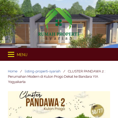
S
k
i
p
t
o
c
o
MENU
n
t
e
Home
listing-properti-syariah
CLUSTER PANDAWA 2 :
n
Perumahan Modern di Kulon Progo Dekat ke Bandara YIA
t
Yogyakarta