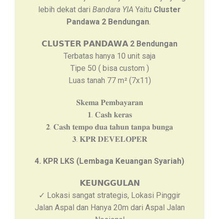
lebih dekat dari
Bandara YIA
Yaitu
Cluster
Pandawa 2 Bendungan
.
𝗖𝗟𝗨𝗦𝗧𝗘𝗥 𝗣𝗔𝗡𝗗𝗔𝗪𝗔 2 Bendungan
Terbatas hanya 10 unit saja
Tipe 50 ( bisa custom )
Luas tanah 77 m² (7x11)
𝐒𝐤𝐞𝐦𝐚 𝐏𝐞𝐦𝐛𝐚𝐲𝐚𝐫𝐚𝐧
𝟏. 𝐂𝐚𝐬𝐡 𝐤𝐞𝐫𝐚𝐬
𝟐. 𝐂𝐚𝐬𝐡 𝐭𝐞𝐦𝐩𝐨 𝐝𝐮𝐚 𝐭𝐚𝐡𝐮𝐧 𝐭𝐚𝐧𝐩𝐚 𝐛𝐮𝐧𝐠𝐚
𝟑. 𝐊𝐏𝐑 𝐃𝐄𝐕𝐄𝐋𝐎𝐏𝐄𝐑
4. KPR LKS (Lembaga Keuangan Syariah)
𝗞𝗘𝗨𝗡𝗚𝗚𝗨𝗟𝗔𝗡
✓ Lokasi sangat strategis, Lokasi Pinggir
Jalan Aspal dan Hanya 20m dari Aspal Jalan