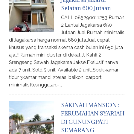
Selatan 600 Jutaan
CALL 085290011253 Rumah
2 Lantai Jagakarsa 650
Jutaan Jual Rumah minimalis
di Jagakarsa harga normal 680 juta.Jual cepat
khusus yang transaksi skema cash bulan ini 650 juta
aja..!!Rumah mini cluster di dekat Jl Kahfi 2
Srengseng Sawah Jagakarsa JakselEkslusif hanya
ada 7 unit..Sold 5 unit. Available 2 unit..Spek:kamar
tidur 3kamar mandi 2teras, balkon, carport
minimalisKeunggulan:- …
SAKINAH MANSION :
PERUMAHAN SYARIAH
DI GUNUNGPATI
SEMARANG