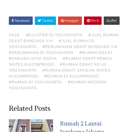
S
Facebook
Twitter
Google+
Pin It
Buffer
H
TAGS:
#CLUSTER DI YOGYAKARTA
#JUAL RUMAH
A
DEKAT BANDARA YIA
#JUAL RUMAH DI
R
YOGYAKARTA
#PERUMAHAN DEKAT BANDARA YIA
E
#PERUMAHAN DI YOGYAKARTA
#RUMAH DEKAT
BANDARA NYIA YOGYA
#RUMAH DEKAT PEMDA
O
WATES KULONPROGO
#RUMAH DEKAT RS UII
N
YOGYAKARTA
#RUMAH DEKAT STASIUN WATES
KULONPROGO
#RUMAH DI KULONPROGO
#RUMAH DI YOGYAKARTA
#RUMAH MODERN
YOGYAKARTA
Related Posts
Rumah 2 Lantai
Jagakarsa Jakarta