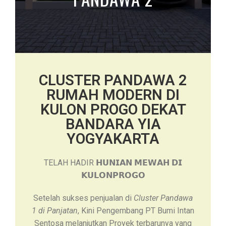
CLUSTER PANDAWA 2
RUMAH MODERN DI
KULON PROGO DEKAT
BANDARA YIA
YOGYAKARTA
TELAH HADIR 𝗛𝗨𝗡𝗜𝗔𝗡 𝗠𝗘𝗪𝗔𝗛 𝗗𝗜
𝗞𝗨𝗟𝗢𝗡𝗣𝗥𝗢𝗚𝗢
Setelah sukses penjualan di
Cluster Pandawa
1 di Panjatan
, Kini Pengembang PT Bumi Intan
Sentosa melanjutkan Proyek terbarunya yang