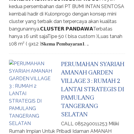
kedua persembahan dari PT BUMI INTAN SENTOSA
kembali hadir di Kulonprogo dengan konsep mini
cluster yang terbaik dan terpercaya akan kualitas
bangunannya.𝗖𝗟𝗨𝗦𝗧𝗘𝗥 𝗣𝗔𝗡𝗗𝗔𝗪𝗔Terbatas
hanya 16 unit sajaTipe 50 ( bisa custom )Luas tanah
108 m² ( 9x12 )𝐒𝐤𝐞𝐦𝐚 𝐏𝐞𝐦𝐛𝐚𝐲𝐚𝐫𝐚𝐧𝟏. …
PERUMAHAN SYARIAH
AMANAH GARDEN
VILLAGE 3 : RUMAH 2
LANTAI STRATEGIS DI
PAMULANG
TANGERANG
SELATAN
CALL 085290011253 Miliki
Rumah Impian Untuk Pribadi Idaman AMANAH