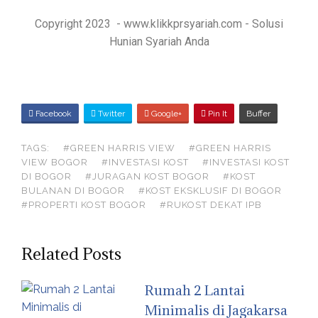
Copyright 2023 - www.klikkprsyariah.com - Solusi
Hunian Syariah Anda
S
Facebook
Twitter
Google+
Pin It
Buffer
H
TAGS:
#GREEN HARRIS VIEW
#GREEN HARRIS
A
VIEW BOGOR
#INVESTASI KOST
#INVESTASI KOST
R
DI BOGOR
#JURAGAN KOST BOGOR
#KOST
E
BULANAN DI BOGOR
#KOST EKSKLUSIF DI BOGOR
#PROPERTI KOST BOGOR
#RUKOST DEKAT IPB
O
N
Related Posts
Rumah 2 Lantai
Minimalis di Jagakarsa