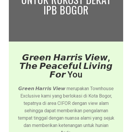
IPB BOGOR
𝙂𝙧𝙚𝙚𝙣 𝙃𝙖𝙧𝙧𝙞𝙨 𝙑𝙞𝙚𝙬,
𝙏𝙝𝙚 𝙋𝙚𝙖𝙘𝙚𝙛𝙪𝙡 𝙇𝙞𝙫𝙞𝙣𝙜
𝙁𝙤𝙧 You
𝙂𝙧𝙚𝙚𝙣 𝙃𝙖𝙧𝙧𝙞𝙨 𝙑𝙞𝙚𝙬 merupakan Townhouse
Exclusive kami yang berlokasi di Kota Bogor,
tepatnya di area CIFOR dengan view alam
sehingga dapat memberikan pengalaman
tempat tinggal dengan nuansa alami yang sejuk
dan memberikan ketenangan untuk hunian