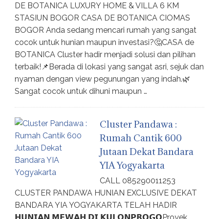
DE BOTANICA LUXURY HOME & VILLA 6 KM
STASIUN BOGOR CASA DE BOTANICA CIOMAS
BOGOR Anda sedang mencari rumah yang sangat
cocok untuk hunian maupun investasi?🤔CASA de
BOTANICA Cluster hadir menjadi solusi dan pilihan
terbaik!📌Berada di lokasi yang sangat asri, sejuk dan
nyaman dengan view pegunungan yang indah.🌿
Sangat cocok untuk dihuni maupun …
Cluster Pandawa :
Rumah Cantik 600
Jutaan Dekat Bandara
YIA Yogyakarta
CALL 085290011253
CLUSTER PANDAWA HUNIAN EXCLUSIVE DEKAT
BANDARA YIA YOGYAKARTA TELAH HADIR
𝗛𝗨𝗡𝗜𝗔𝗡 𝗠𝗘𝗪𝗔𝗛 𝗗𝗜 𝗞𝗨𝗟𝗢𝗡𝗣𝗥𝗢𝗚𝗢Proyek