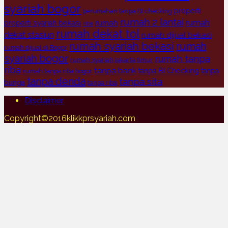
syariah bogor
properti
perumahan tanpa BI checking
rumah 2 lantai
rumah
rumah
properti syariah bekasi
riba
rumah dekat tol
dekat stasiun
rumah dijual bekasi
rumah syariah bekasi
rumah
rumah dijual di Bogor
syariah bogor
rumah tanpa
rumah syariah jakarta timur
riba
tanpa bank
tanpa BI Checking
tanpa
rumah tanpa riba bogor
tanpa denda
tanpa sita
bunga
tanpa riba
Disclaimer
Copyright©2016klikkprsyariah.com