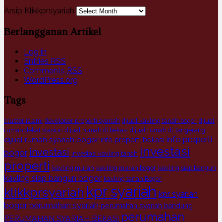
Arsip Klikkprsyariah
Berlangganan Artikel
Log in
Entries
RSS
Comments
RSS
WordPress.org
Tags
cluster islami
developer properti syariah
dijual kavling tanah bogor
dijual
rumah dekat stasiun
dijual rumah di bekasi
dijual rumah di Tangerang
info properti
dijual rumah syariah bogor
info properti bekasi
investasi
investasi
bogor
investasi kavling tanah
properti
kavling murah
kavling murah bogor
kavling siap bangun
kavling siap bangun bogor
kavling tanah Bogor
kpr syariah
klikkprsyariah
kpr syariah
bogor
perumahan syariah
perumahan syariah bandung
perumahan
PERUMAHAN SYARIAH BEKASI