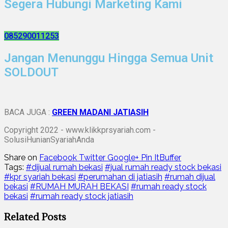
Segera Hubungi Marketing Kami
085290011253
Jangan Menunggu Hingga Semua Unit
SOLDOUT
BACA JUGA :
GREEN MADANI JATIASIH
Copyright 2022 - www.klikkprsyariah.com -
SolusiHunianSyariahAnda
Share on
Facebook
Twitter
Google+
Pin It
Buffer
Tags:
#dijual rumah bekasi
#jual rumah ready stock bekasi
#kpr syariah bekasi
#perumahan di jatiasih
#rumah dijual
bekasi
#RUMAH MURAH BEKASI
#rumah ready stock
bekasi
#rumah ready stock jatiasih
Related Posts