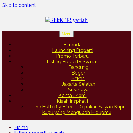
Skip to content
Menu
Beranda
Launching Properti
Promo Terbaru
Listing Property Syariah
Bandung
Bogor
Bekasi
Jakarta Selatan
Surabaya
Kontak Kami
Kisah Inspiratif
The Butterfly Effect : Kepakan Sayap Kupu-
kupu yang Mengubah Hidupmu
Home