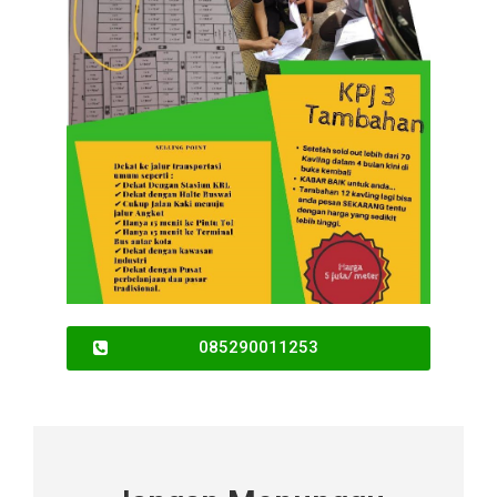
085290011253