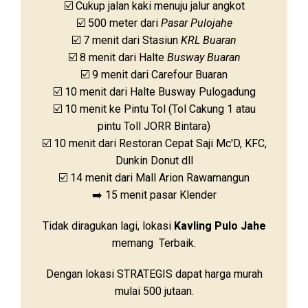
☑️ Cukup jalan kaki menuju jalur angkot
☑️ 500 meter dari
Pasar Pulojahe
☑️ 7 menit dari Stasiun
KRL Buaran
☑️ 8 menit dari Halte
Busway Buaran
☑️ 9 menit dari Carefour Buaran
☑️ 10 menit dari Halte Busway Pulogadung
☑️ 10 menit ke Pintu Tol (Tol Cakung 1 atau
pintu Toll JORR Bintara)
☑️ 10 menit dari Restoran Cepat Saji Mc'D, KFC,
Dunkin Donut dll
☑️ 14 menit dari Mall Arion Rawamangun
➡️ 15 menit pasar Klender
Tidak diragukan lagi, lokasi
Kavling Pulo Jahe
memang Terbaik.
Dengan lokasi STRATEGIS dapat harga murah
mulai 500 jutaan.