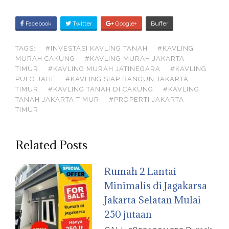
S
Facebook
Twitter
Google+
Buffer
H
TAGS:
#INVESTASI KAVLING TANAH
#KAVLING
A
MURAH CAKUNG
#KAVLING MURAH JAKARTA
R
TIMUR
#KAVLING MURAH JATINEGARA
#KAVLING
E
PULO JAHE
#KAVLING SIAP BANGUN JAKARTA
TIMUR
#KAVLING TANAH DI CAKUNG
#KAVLING
O
TANAH JAKARTA TIMUR
#PROPERTI JAKARTA
N
TIMUR
Related Posts
Rumah 2 Lantai
Minimalis di Jagakarsa
Jakarta Selatan Mulai
250 jutaan