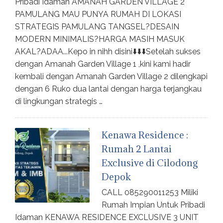
Pribadi Idaman AMANAH GARDEN VILLAGE 2
PAMULANG MAU PUNYA RUMAH DI LOKASI
STRATEGIS PAMULANG TANGSEL?DESAIN
MODERN MINIMALIS?HARGA MASIH MASUK
AKAL?ADAA...Kepo in nihh disini⬇️⬇️⬇️Setelah sukses
dengan Amanah Garden Village 1 ,kini kami hadir
kembali dengan Amanah Garden Village 2 dilengkapi
dengan 6 Ruko dua lantai dengan harga terjangkau
di lingkungan strategis …
Kenawa Residence :
Rumah 2 Lantai
Exclusive di Cilodong
Depok
CALL 085290011253 Miliki
Rumah Impian Untuk Pribadi
Idaman KENAWA RESIDENCE EXCLUSIVE 3 UNIT