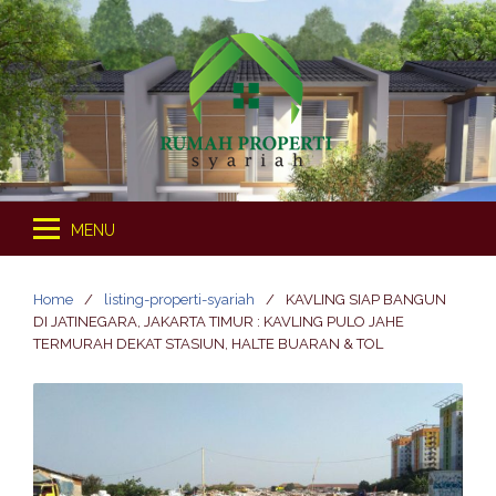
S
k
i
p
t
o
c
o
MENU
n
t
e
Home
listing-properti-syariah
KAVLING SIAP BANGUN
n
DI JATINEGARA, JAKARTA TIMUR : KAVLING PULO JAHE
t
TERMURAH DEKAT STASIUN, HALTE BUARAN & TOL