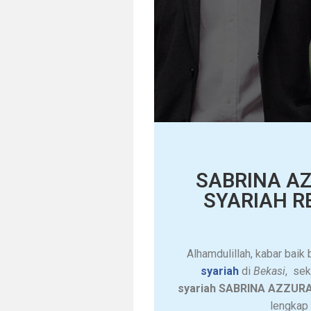
SABRINA A
SYARIAH R
Alhamdulillah, kabar bai
syariah
di
Bekasi
, sek
syariah SABRINA AZZURA 
lengkap 