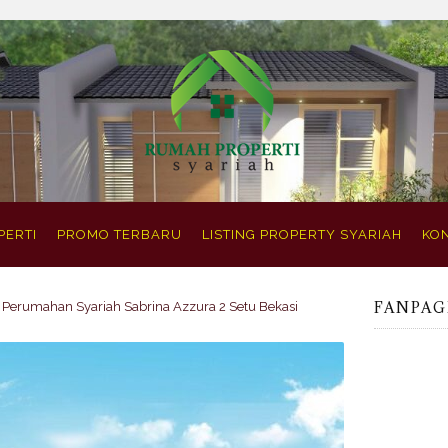
PERTI
PROMO TERBARU
LISTING PROPERTY SYARIAH
KON
FANPAG
Perumahan Syariah Sabrina Azzura 2 Setu Bekasi