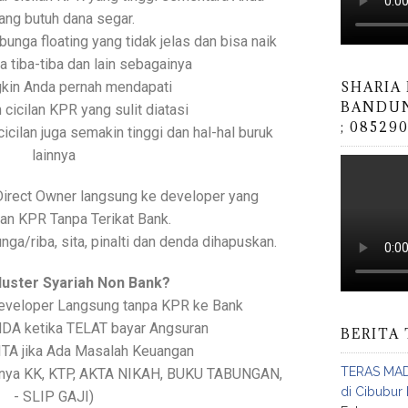
ng butuh dana segar.
unga floating yang tidak jelas dan bisa naik
a tiba-tiba dan lain sebagainya
kin Anda pernah mendapati
SHARIA
BANDUN
 cicilan KPR yang sulit diatasi
; 08529
cicilan juga semakin tinggi dan hal-hal buruk
lainnya
 Direct Owner langsung ke developer yang
n KPR Tanpa Terikat Bank.
ga/riba, sita, pinalti dan denda dihapuskan.
Cluster Syariah Non Bank?
Developer Langsung tanpa KPR ke Bank
NDA ketika TELAT bayar Angsuran
BERITA 
SITA jika Ada Masalah Keuangan
TERAS MAD
Hanya KK, KTP, AKTA NIKAH, BUKU TABUNGAN,
di Cibubur 
- SLIP GAJI)