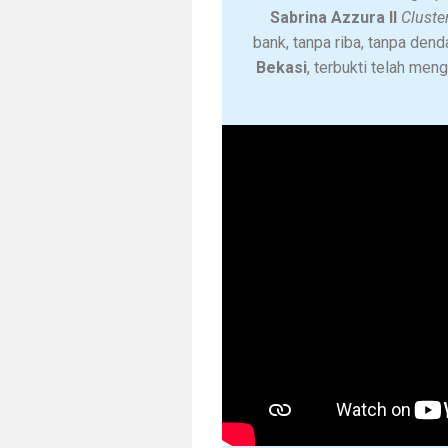
Sabrina Azzura II
Cluster
bank, tanpa riba, tanpa dend
Bekasi
, terbukti telah me