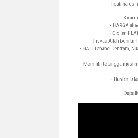
- Tidak harus
Keuntu
- HARGA akad
- Cicilan FL
- Insyaa Allah benila
- HATI Tenang, Tentram, N
- Memiliki tetangga musli
- Hunian Is
Dapatk