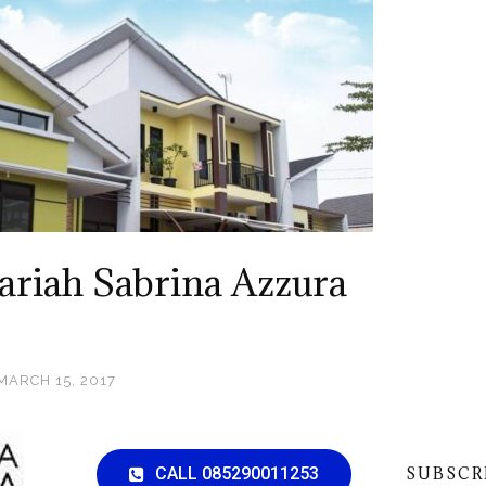
riah Sabrina Azzura
MARCH 15, 2017
CALL 085290011253
SUBSCR