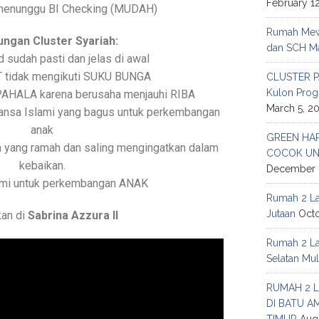
February 1
 menunggu BI Checking (MUDAH)
Rumah Mewa
ngan Cluster Syariah:
dan SCH Ma
 sudah pasti dan jelas di awal
AT tidak mengikuti SUKU BUNGA
CLUSTER P
Kulon Prog
i PAHALA karena berusaha menjauhi RIBA
March 5, 2
uansa Islami yang bagus untuk perkembangan
anak
GREEN HAR
m yang ramah dan saling mengingatkan dalam
COCOK UN
kebaikan.
December 
lami untuk perkembangan ANAK
Rumah 2 Lan
Jutaan
Octo
an di
Sabrina Azzura II
Rumah 2 Lan
Selatan Mul
RUMAH 2 L
DI BATU A