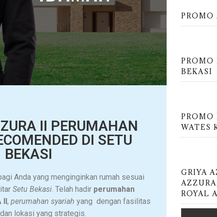
PROMO 
PROMO 
BEKASI
PROMO 
ZZURA II PERUMAHAN
WATES 
ECOMENDED DI SETU
BEKASI
GRIYA 
k bagi Anda yang menginginkan rumah sesuai
AZZURA
itar
Setu Bekasi
. Telah hadir
perumahan
ROYAL 
II
,
perumahan syariah
yang dengan fasilitas
dan lokasi yang strategis.