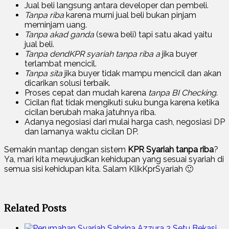
Jual beli langsung antara developer dan pembeli.
Tanpa riba
karena murni jual beli bukan pinjam
meminjam uang.
Tanpa akad ganda
(sewa beli) tapi satu akad yaitu
jual beli.
Tanpa dendKPR syariah tanpa riba a
jika buyer
terlambat mencicil.
Tanpa sita
jika buyer tidak mampu mencicil dan akan
dicarikan solusi terbaik.
Proses cepat dan mudah karena
tanpa BI Checking
.
Cicilan flat tidak mengikuti suku bunga karena ketika
cicilan berubah maka jatuhnya riba.
Adanya negosiasi dari mulai harga cash, negosiasi DP
dan lamanya waktu cicilan DP.
Semakin mantap dengan sistem
KPR Syariah tanpa riba
?
Ya, mari kita mewujudkan kehidupan yang sesuai syariah di
semua sisi kehidupan kita. Salam KlikKprSyariah 🙂
Related Posts