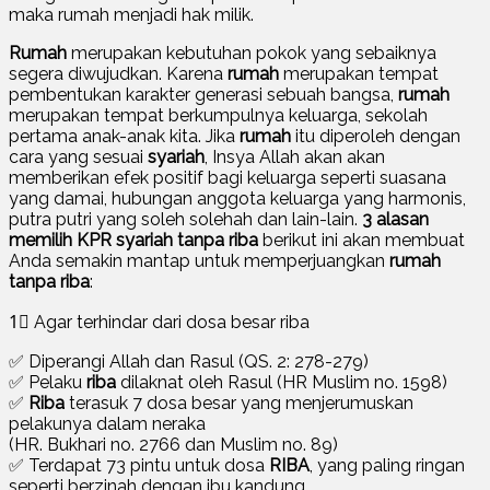
maka rumah menjadi hak milik.
Rumah
merupakan kebutuhan pokok yang sebaiknya
segera diwujudkan. Karena
rumah
merupakan tempat
pembentukan karakter generasi sebuah bangsa,
rumah
merupakan tempat berkumpulnya keluarga, sekolah
pertama anak-anak kita. Jika
rumah
itu diperoleh dengan
cara yang sesuai
syariah
, Insya Allah akan akan
memberikan efek positif bagi keluarga seperti suasana
yang damai, hubungan anggota keluarga yang harmonis,
putra putri yang soleh solehah dan lain-lain.
3 alasan
memilih KPR syariah tanpa riba
berikut ini akan membuat
Anda semakin mantap untuk memperjuangkan
rumah
tanpa riba
:
1⃣ Agar terhindar dari dosa besar riba
✅ Diperangi Allah dan Rasul (QS. 2: 278-279)
✅ Pelaku
riba
dilaknat oleh Rasul (HR Muslim no. 1598)
✅
Riba
terasuk 7 dosa besar yang menjerumuskan
pelakunya dalam neraka
(HR. Bukhari no. 2766 dan Muslim no. 89)
✅ Terdapat 73 pintu untuk dosa
RIBA
, yang paling ringan
seperti berzinah dengan ibu kandung