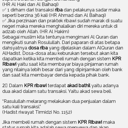
(HR Al Haki dan Al Baihaqi)
✅ 1 dirham dari transaksi
riba
dan pelakunya sadar maka
seperti berzina 36 kali (HR Ahmad dan Al Baihaqi)
✅ Jika perzinaan dan praktek ribawi sudah marak di suatu
negeri maka mereka menghalalkan diri mereka untuk di
adzab oleh Allah. (HR Al Hakim)
Sebagai muslim kita tentunya mengimani Al Quran dan
mengikuti sunah Rosulullah. Dari paparan di atas betapa
dahsyatnya
dosa riba
yang dijelaskan dalam AlQuran dan
AlHadist. Dosa-dosa atau keburukan tersebut akan kita
dapatkan ketika kita membeli rumah dengan sistem
KPR
Ribawi
yaitu saat kita membayar biaya pinjaman rumah
yang nilainya lebih besar dari yang dipinjamkan oleh bank
dan saat kita membayar denda kepada pihak bank.
2⃣ Dalam
KPR ribawi
terdapat
akad bathil
yaitu adanya
dua akad dalam satu transaksi. Yaitu akad sewa beli.
“Rasulullah melarang melakukan dua penjualan dalam
satu kali transaksi.”
(Hadist riwayat Tirmidzi No. 1152)
Jika membeli rumah dengan sistem
KPR Ribawi
maka
status rumah kita adalah sewa menyewa dan akan