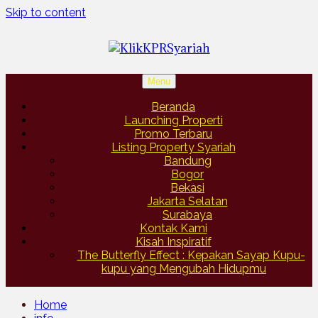
Skip to content
Menu
Beranda
Launching Properti
Promo Terbaru
Listing Property Syariah
Bandung
Bogor
Bekasi
Jakarta Selatan
Surabaya
Kontak Kami
Kisah Inspiratif
The Butterfly Effect : Kepakan Sayap Kupu-
kupu yang Mengubah Hidupmu
Home