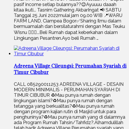
pasif income setiap bulannya??😉Ayuuuu daaah
kitaa ikuti... Tasnim Gathering AkbarIngat 📢 SABTU
Tanggal 25 Juni 2022mulai jam 09.00 WIB 📍WARU
FARM LAND, Ciampea Bogor✅Sharing Ilmu dalam
bermuamalah dan bersilaturahmi dengan Mas Teuku
Wisnu 👳🏼‍♂️...Beli Rumah dapat keberkahan dalam
Lingkungan Pesantren.Ayo beli Rumah …
Adreena Village Cileungsi: Perumahan Syariah di
Timur Cibubur
CALL 085290011253 ADREENA VILLAGE - DESAIN
MODERN MINIMALIS - PERUMAHAN SYARIAH DI
TIMUR CIBUBUR ♻️Mau punya rumah dengan
lingkungan islami?♻️Mau punya rumah dengan
tetangga yang berkualitas?♻️Mau punya rumah
dengan program kajian rutin di Masjid untuk para
penghuninya?♻️Mau punya rumah yang di dalamnya
ada Program Rumah Tahsin/Tahfidz?.Alhamdulillah
telah hadir Adreena Village Perumahan syariah yang