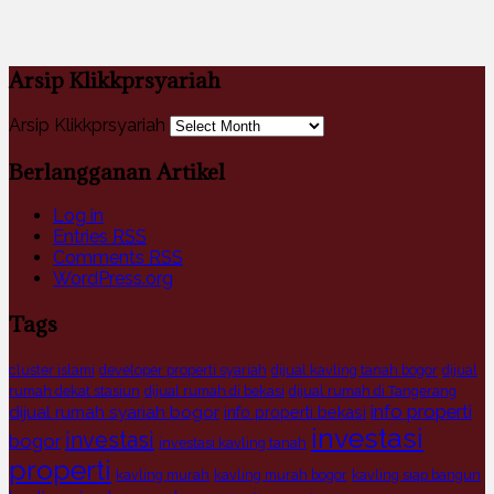
Arsip Klikkprsyariah
Arsip Klikkprsyariah
Berlangganan Artikel
Log in
Entries
RSS
Comments
RSS
WordPress.org
Tags
cluster islami
developer properti syariah
dijual kavling tanah bogor
dijual
rumah dekat stasiun
dijual rumah di bekasi
dijual rumah di Tangerang
info properti
dijual rumah syariah bogor
info properti bekasi
investasi
investasi
bogor
investasi kavling tanah
properti
kavling murah
kavling murah bogor
kavling siap bangun