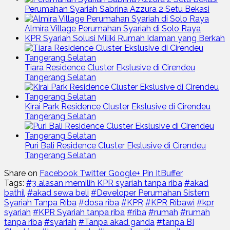
Perumahan Syariah Sabrina Azzura 2 Setu Bekasi
Almira Village Perumahan Syariah di Solo Raya
KPR Syariah Solusi Miliki Rumah Idaman yang Berkah
Tiara Residence Cluster Ekslusive di Cirendeu
Tangerang Selatan
Kirai Park Residence Cluster Ekslusive di Cirendeu
Tangerang Selatan
Puri Bali Residence Cluster Ekslusive di Cirendeu
Tangerang Selatan
Share on
Facebook
Twitter
Google+
Pin It
Buffer
Tags:
#3 alasan memilih KPR syariah tanpa riba
#akad
bathil
#akad sewa beli
#Developer Perumahan Sistem
Syariah Tanpa Riba
#dosa riba
#KPR
#KPR Ribawi
#kpr
syariah
#KPR Syariah tanpa riba
#riba
#rumah
#rumah
tanpa riba
#syariah
#Tanpa akad ganda
#tanpa BI